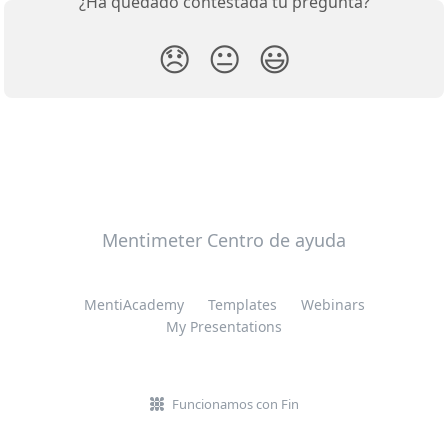
¿Ha quedado contestada tu pregunta?
😞
😐
😃
Mentimeter Centro de ayuda
MentiAcademy
Templates
Webinars
My Presentations
Funcionamos con Fin