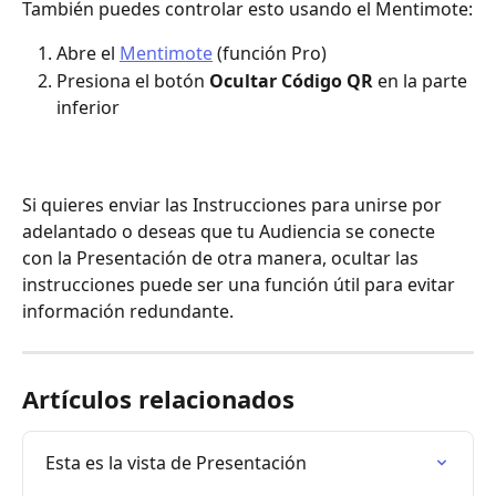
También puedes controlar esto usando el Mentimote:
Abre el 
Mentimote
 (función Pro)
Presiona el botón 
Ocultar Código QR
 en la parte 
inferior
Si quieres enviar las Instrucciones para unirse por 
adelantado o deseas que tu Audiencia se conecte 
con la Presentación de otra manera, ocultar las 
instrucciones puede ser una función útil para evitar 
información redundante.
Artículos relacionados
Esta es la vista de Presentación