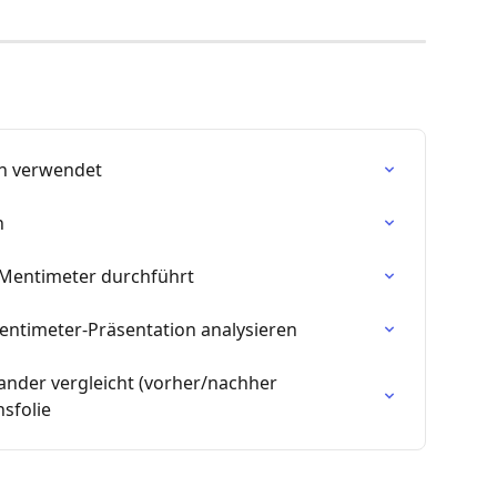
en verwendet
n
Mentimeter durchführt
Mentimeter-Präsentation analysieren
nder vergleicht (vorher/nachher 
hsfolie