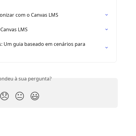
ronizar com o Canvas LMS
a Canvas LMS
: Um guia baseado em cenários para 
ondeu à sua pergunta?
😞
😐
😃